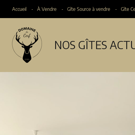
Accueil
À Vendre
Gîte Source à vendre
Gîte C
NOS GÎTES ACT